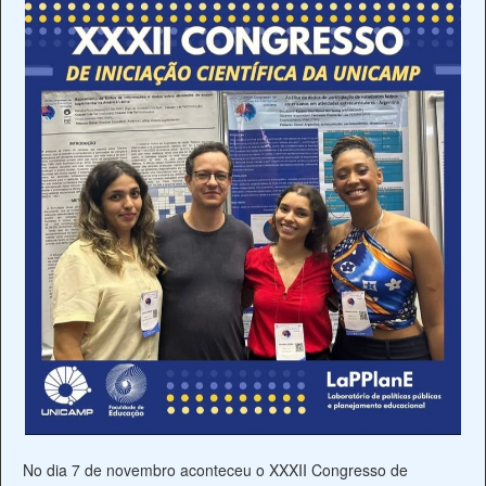
n
c
i
p
a
l
No dia 7 de novembro aconteceu o XXXII Congresso de